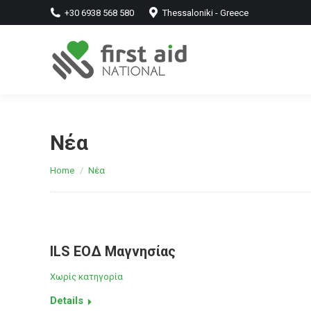
+30 6938 568 580
Thessaloniki - Greece
Νέα
You are here:
Home
Νέα
ILS ΕΟΔ Μαγνησίας
Χωρίς κατηγορία
Details