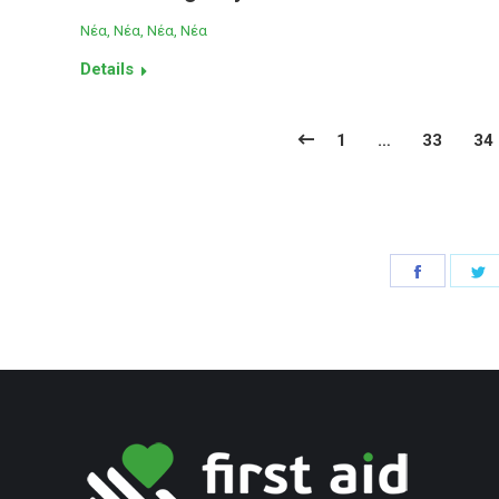
Νέα
,
Νέα
,
Νέα
,
Νέα
Details
1
…
33
34
Share
S
on
o
Faceboo
T