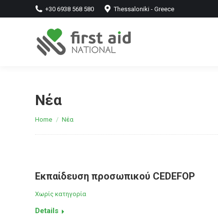
+30 6938 568 580
Thessaloniki - Greece
Νέα
You are here:
Home
Νέα
Εκπαίδευση προσωπικού CEDEFOP
Χωρίς κατηγορία
Details