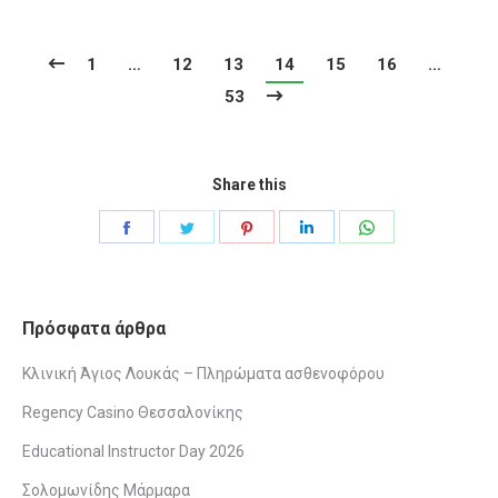
1
…
12
13
14
15
16
…
53
Share this
Share
Share
Share
Share
Share
on
on
on
on
on
Facebook
Twitter
Pinterest
LinkedIn
WhatsApp
Πρόσφατα άρθρα
Κλινική Άγιος Λουκάς – Πληρώματα ασθενοφόρου
Regency Casino Θεσσαλονίκης
Educational Instructor Day 2026
Σολομωνίδης Μάρμαρα