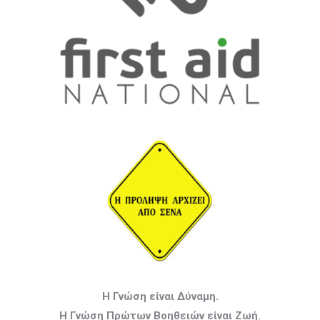
Η Γνώση είναι Δύναμη.
Η Γνώση Πρώτων Βοηθειών είναι Ζωή.