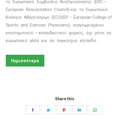
το Ευρωπαϊκό Συμβούλιο Αναζωογόνησης (ERC –
European Resuscitation Council) και το Ευρωπαϊκό
Κολέγιο Αθλητιάτρων (ECOSEP – European College of
Sports and Exercise Physicians), αναγνωρισμένοι
επιστημονικοί – εκπαιδευτικοί φορείς, όχι μόνο σε
ευρωπαϊκό αλλά και σε παγκόσμιο επίπεδο…
Περισσότερα
Share this
Share
Share
Share
Share
Share
on
on
on
on
on
Facebook
Twitter
Pinterest
LinkedIn
WhatsApp