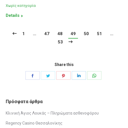
Χωρίς κατηγορία
Details
1
…
47
48
49
50
51
…
53
Share this
Share
Share
Share
Share
Share
on
on
on
on
on
Facebook
Twitter
Pinterest
LinkedIn
WhatsApp
Πρόσφατα άρθρα
Κλινική Άγιος Λουκάς – Πληρώματα ασθενοφόρου
Regency Casino Θεσσαλονίκης