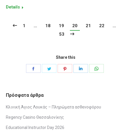
Details
1
…
18
19
20
21
22
…
53
Share this
Share
Share
Share
Share
Share
on
on
on
on
on
Facebook
Twitter
Pinterest
LinkedIn
WhatsApp
Πρόσφατα άρθρα
Κλινική Άγιος Λουκάς – Πληρώματα ασθενοφόρου
Regency Casino Θεσσαλονίκης
Educational Instructor Day 2026