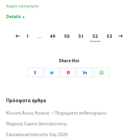
Χωρίς κατηγορία
Details
1
…
49
50
51
52
53
Share this
Share
Share
Share
Share
Share
on
on
on
on
on
Facebook
Twitter
Pinterest
LinkedIn
WhatsApp
Πρόσφατα άρθρα
Κλινική Άγιος Λουκάς – Πληρώματα ασθενοφόρου
Regency Casino Θεσσαλονίκης
Educational Instructor Day 2026