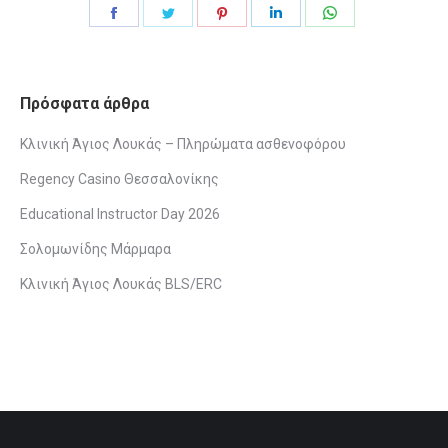
Share
Share
Share
Share
Share
on
on
on
on
on
Facebook
Twitter
Pinterest
LinkedIn
WhatsApp
Πρόσφατα άρθρα
Κλινική Άγιος Λουκάς – Πληρώματα ασθενοφόρου
Regency Casino Θεσσαλονίκης
Educational Instructor Day 2026
Σολομωνίδης Μάρμαρα
Κλινική Άγιος Λουκάς BLS/ERC