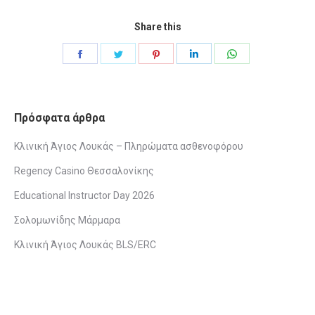
Share this
Share
Share
Share
Share
Share
on
on
on
on
on
Facebook
Twitter
Pinterest
LinkedIn
WhatsApp
Πρόσφατα άρθρα
Κλινική Άγιος Λουκάς – Πληρώματα ασθενοφόρου
Regency Casino Θεσσαλονίκης
Educational Instructor Day 2026
Σολομωνίδης Μάρμαρα
Κλινική Άγιος Λουκάς BLS/ERC