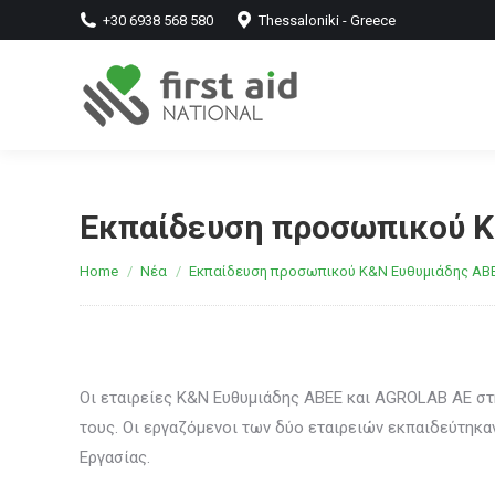
+30 6938 568 580
Thessaloniki - Greece
Εκπαίδευση προσωπικού Κ&
You are here:
Home
Νέα
Εκπαίδευση προσωπικού Κ&Ν Ευθυμιάδης AB
Οι εταιρείες Κ&Ν Ευθυμιάδης ΑΒΕΕ και AGROLAB ΑΕ στ
τους. Οι εργαζόμενοι των δύο εταιρειών εκπαιδεύτηκ
Εργασίας.