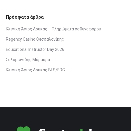
Facebook
Twitter
Pinterest
LinkedIn
WhatsApp
Πρόσφατα άρθρα
Κλινική Άγιος Λουκάς – Πληρώματα ασθενοφόρου
Regency Casino Θεσσαλονίκης
Educational Instructor Day 2026
Σολομωνίδης Μάρμαρα
Κλινική Άγιος Λουκάς BLS/ERC