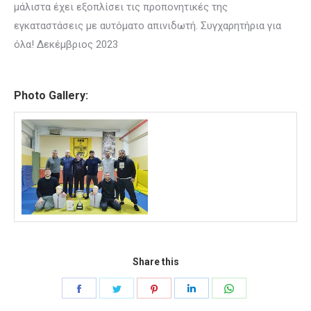
μάλιστα έχει εξοπλίσει τις προπονητικές της
εγκαταστάσεις με αυτόματο απινιδωτή. Συγχαρητήρια για
όλα! Δεκέμβριος 2023
Photo Gallery:
Share this
Share
Share
Share
Share
Share
on
on
on
on
on